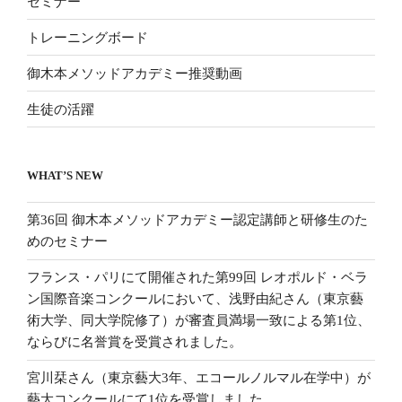
セミナー
トレーニングボード
御木本メソッドアカデミー推奨動画
生徒の活躍
WHAT’S NEW
第36回 御木本メソッドアカデミー認定講師と研修生のた
めのセミナー
フランス・パリにて開催された第99回 レオポルド・ベラ
ン国際音楽コンクールにおいて、浅野由紀さん（東京藝
術大学、同大学院修了）が審査員満場一致による第1位、
ならびに名誉賞を受賞されました。
宮川栞さん（東京藝大3年、エコールノルマル在学中）が
藝大コンクールにて1位を受賞しました。