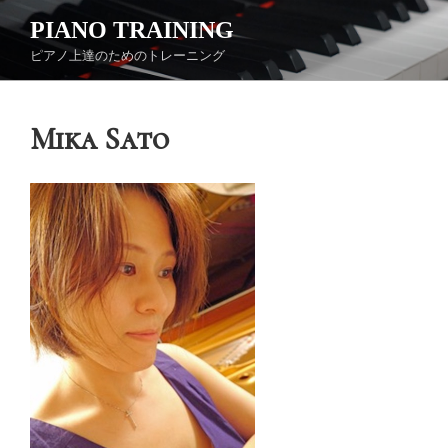
コ
PIANO TRAINING
ン
ピアノ上達のためのトレーニング
テ
ン
ツ
Mika Sato
へ
ス
キ
ッ
プ