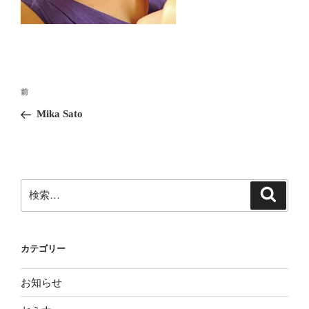
投
前
前
稿
の
Mika Sato
ナ
投
ビ
稿
ゲ
ー
検
検
シ
索
索:
ョ
ン
カテゴリー
お知らせ