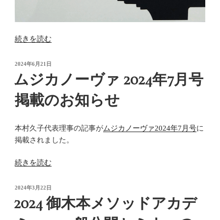
“KAWAI
続きを読む
“Owner’s
voice
投
2024年6月21日
稿
vol.7””
ムジカノーヴァ 2024年7月号
日:
の
掲載のお知らせ
本村久子代表理事の記事が
ムジカノーヴァ2024年7月号
に
掲載されました。
“ム
続きを読む
ジ
カ
投
2024年3月22日
稿
ノ
2024 御木本メソッドアカデ
日:
ー