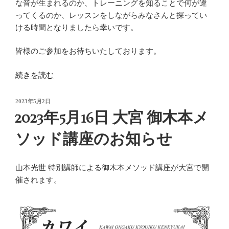
な音が生まれるのか、トレーニングを知ることで何が違
ってくるのか、レッスンをしながらみなさんと探ってい
ける時間となりましたら幸いです。
皆様のご参加をお待ちいたしております。
“2024
続きを読む
御
木
投
2023年5月2日
稿
本
2023年5月16日 大宮 御木本メ
日:
メ
ソッド講座のお知らせ
ソ
ッ
ド
山本光世 特別講師による御木本メソッド講座が大宮で開
ア
催されます。
カ
デ
ミ
ー