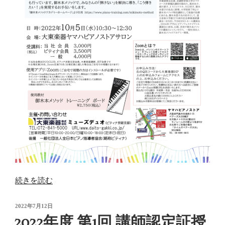
“2022
続きを読む
年
10
投
2022年7月12日
稿
月
2022年度 第1回 講師認定証授
日: