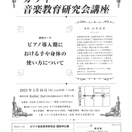
一
般
公
開
セ
ミ
ナ
ー
の
お
知
ら
せ”
の