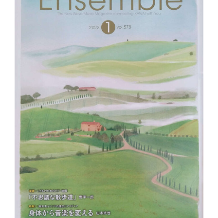
講
座
の
お
知
ら
せ”
の