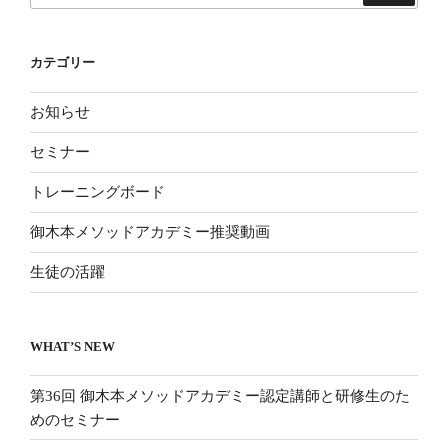
定
ジ
証
送
授
カテゴリー
り
与”
の
お知らせ
セミナー
トレーニングボード
御木本メソッドアカデミー推奨動画
生徒の活躍
WHAT’S NEW
第36回 御木本メソッドアカデミー認定講師と研修生のた
めのセミナー