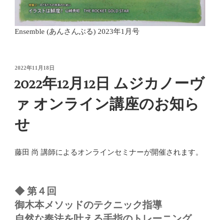
Ensemble (あんさんぶる) 2023年1月号
投
2022年11月18日
稿
2022年12月12日 ムジカノーヴ
日:
ァ オンライン講座のお知ら
せ
藤田 尚 講師によるオンラインセミナーが開催されます。
◆ 第４回
御木本メソッドのテクニック指導
自然な奏法を叶える手指のトレーニング