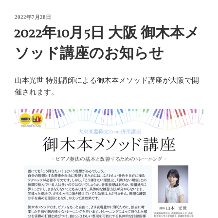
年
ラ
度
投
2022年7月28日
イ
稿
第
2022年10月5日 大阪 御木本メ
ン
日:
2
講
ソッド講座のお知らせ
回
座
講
の
師
お
山本光世 特別講師による御木本メソッド講座が大阪で開
認
知
催されます。
定
ら
証
せ”
授
の
与”
の