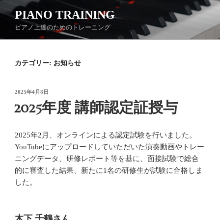
コ
PIANO TRAINING
ン
ピアノ上達のためのトレーニング
テ
ン
ツ
カテゴリー:
お知らせ
へ
ス
キ
投
2025年4月8日
ッ
稿
2025年度 講師認定証授与
日:
プ
2025年2月、オンラインによる認定試験を行いました。
YouTubeにアップロードしていただいた演奏動画やトレー
ニングデータ、研修レポート等を基に、面接試験で総合
的に審査した結果、新たに1名の研修生が試験に合格しま
した。
木下 千鶴さん