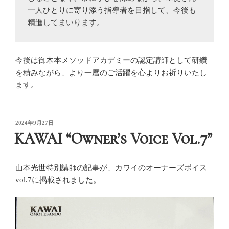
一人ひとりに寄り添う指導者を目指して、今後も
精進してまいります。
今後は御木本メソッドアカデミーの認定講師として研鑽
を積みながら、より一層のご活躍を心よりお祈りいたし
ます。
投
2024年9月27日
稿
KAWAI “Owner’s Voice Vol.7”
日:
山本光世特別講師の記事が、カワイのオーナーズボイス
vol.7に掲載されました。