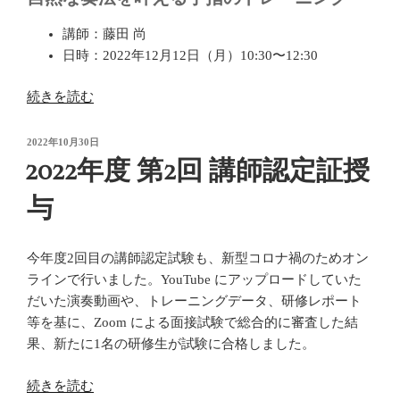
講師：藤田 尚
日時：2022年12月12日（月）10:30〜12:30
“2022
続きを読む
年
12
投
2022年10月30日
稿
月
2022年度 第2回 講師認定証授
日:
12
与
日
ム
ジ
今年度2回目の講師認定試験も、新型コロナ禍のためオン
カ
ラインで行いました。YouTube にアップロードしていた
ノ
だいた演奏動画や、トレーニングデータ、研修レポート
ー
等を基に、Zoom による面接試験で総合的に審査した結
ヴ
果、新たに1名の研修生が試験に合格しました。
ァ
オ
“2022
続きを読む
ン