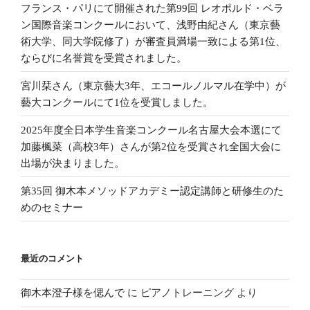
フランス・パリにて開催された第99回 レオポルド・ベラ
ン国際音楽コンクールにおいて、浅野由紀さん（東京藝
術大学、同大学院修了）が審査員満場一致による第1位、
ならびに名誉賞を受賞されました。
宮川栞さん（東京藝大3年、エコールノルマル在学中）が
藝大コンクールにて1位を受賞しました。
2025年度全日本学生音楽コンクール名古屋大会本選にて
加藤楓菜（高校3年）さんが第2位を受賞され全国大会に
出場が決まりました。
第35回 御木本メソッドアカデミー認定講師と研修生のた
めのセミナー
最近のコメント
御木本澄子様を偲んで
に
ピアノトレーニング
より