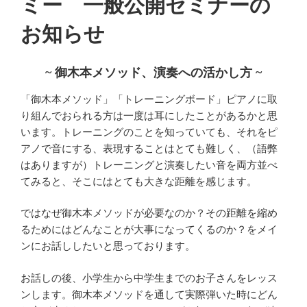
ミー 一般公開セミナーの
ヴ
ァ
お知らせ
2024
年
7
~ 御木本メソッド、演奏への活かし方 ~
月
「御木本メソッド」「トレーニングボード」ピアノに取
号
り組んでおられる方は一度は耳にしたことがあるかと思
掲
います。トレーニングのことを知っていても、それをピ
載
アノで音にする、表現することはとても難しく、（語弊
の
はありますが）トレーニングと演奏したい音を両方並べ
お
てみると、そこにはとても大きな距離を感じます。
知
ら
ではなぜ御木本メソッドが必要なのか？その距離を縮め
せ”
るためにはどんなことが大事になってくるのか？をメイ
の
ンにお話ししたいと思っております。
お話しの後、小学生から中学生までのお子さんをレッス
ンします。御木本メソッドを通して実際弾いた時にどん