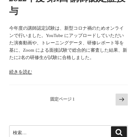
5
与
日
大
阪
今年度の講師認定試験は、新型コロナ禍のためオンライ
御
ンで行いました。YouTube にアップロードしていただい
木
た演奏動画や、トレーニングデータ、研修レポート等を
本
基に、Zoom による面接試験で総合的に審査した結果、新
メ
たに2名の研修生が試験に合格しました。
ソ
ッ
“2022
続きを読む
ド
年
講
度
座
第
投
次
の
固定ページ
1
1
の
お
稿
回
ペ
知
の
講
ー
ら
ペ
師
ジ
せ”
検
認
検
ー
の
索
索: