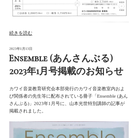
“2023
続きを読む
年
5
投
2023年1月13日
稿
月
Ensemble (あんさんぶる)
日:
16
2023年1月号掲載のお知らせ
日
大
宮
カワイ音楽教育研究会本部発行のカワイ音楽教室内およ
御
び関係者の先生等に配布されている冊子「Ensemble (あん
木
さんぶる)」2023年1月号に、山本光世特別講師の記事が
本
掲載されました。
メ
ソ
ッ
ド