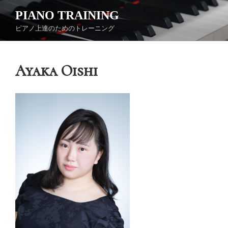
コ
PIANO TRAINING
ン
ピアノ上達のためのトレーニング
テ
ン
ツ
Ayaka Oishi
へ
ス
キ
ッ
プ