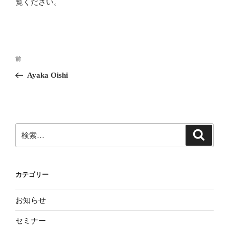
覧ください
。
投
前
前
稿
の
Ayaka Oishi
ナ
投
ビ
稿
ゲ
ー
検
検
シ
索
索:
ョ
ン
カテゴリー
お知らせ
セミナー