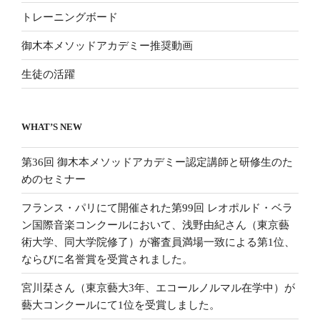
トレーニングボード
御木本メソッドアカデミー推奨動画
生徒の活躍
WHAT’S NEW
第36回 御木本メソッドアカデミー認定講師と研修生のた
めのセミナー
フランス・パリにて開催された第99回 レオポルド・ベラ
ン国際音楽コンクールにおいて、浅野由紀さん（東京藝
術大学、同大学院修了）が審査員満場一致による第1位、
ならびに名誉賞を受賞されました。
宮川栞さん（東京藝大3年、エコールノルマル在学中）が
藝大コンクールにて1位を受賞しました。