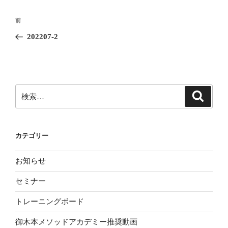
投
前
前
稿
の
202207-2
ナ
投
ビ
稿
ゲ
ー
検
検
シ
索
索:
ョ
ン
カテゴリー
お知らせ
セミナー
トレーニングボード
御木本メソッドアカデミー推奨動画