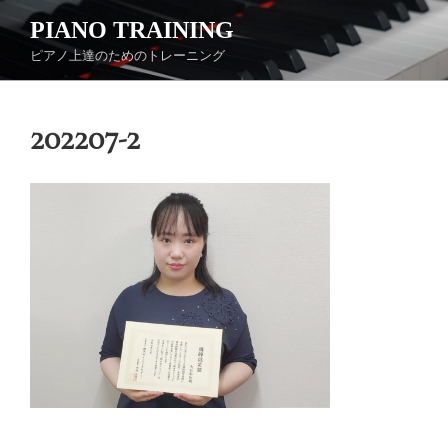
コ
PIANO TRAINING
ン
ピアノ上達のためのトレーニング
テ
ン
ツ
202207-2
へ
ス
キ
ッ
プ