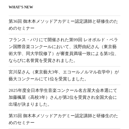
WHAT’S NEW
第36回 御木本メソッドアカデミー認定講師と研修生のた
めのセミナー
フランス・パリにて開催された第99回 レオポルド・ベラ
ン国際音楽コンクールにおいて、浅野由紀さん（東京藝
術大学、同大学院修了）が審査員満場一致による第1位、
ならびに名誉賞を受賞されました。
宮川栞さん（東京藝大3年、エコールノルマル在学中）が
藝大コンクールにて1位を受賞しました。
2025年度全日本学生音楽コンクール名古屋大会本選にて
加藤楓菜（高校3年）さんが第2位を受賞され全国大会に
出場が決まりました。
第35回 御木本メソッドアカデミー認定講師と研修生のた
めのセミナー