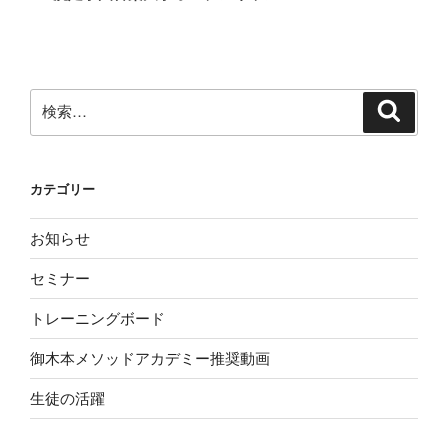
ナ
投
ビ
稿
ゲ
ー
検
検
シ
索
索:
ョ
ン
カテゴリー
お知らせ
セミナー
トレーニングボード
御木本メソッドアカデミー推奨動画
生徒の活躍