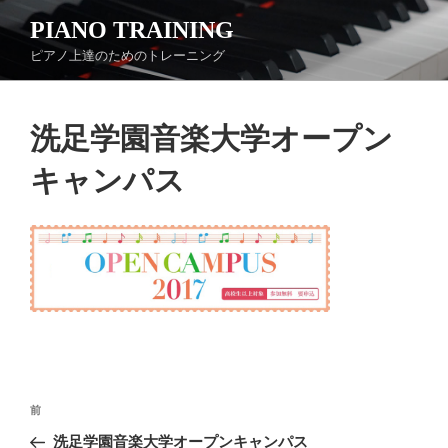
コ
PIANO TRAINING
ン
ピアノ上達のためのトレーニング
テ
ン
ツ
洗足学園音楽大学オープン
へ
ス
キャンパス
キ
ッ
プ
投
前
前
稿
の
洗足学園音楽大学オープンキャンパス